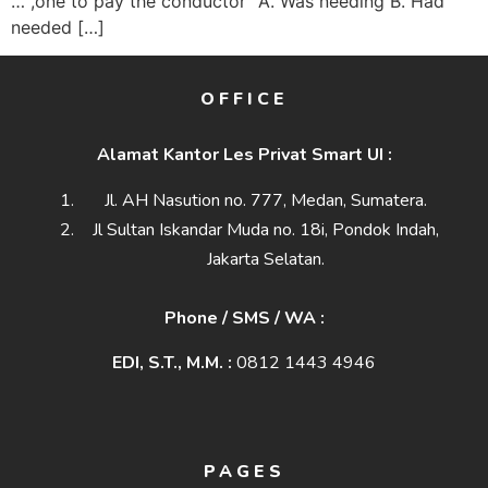
… ,one to pay the conductor” A. Was needing B. Had
needed […]
OFFICE
Alamat Kantor Les Privat Smart UI :
Jl. AH Nasution no. 777, Medan, Sumatera.
Jl Sultan Iskandar Muda no. 18i, Pondok Indah,
Jakarta Selatan.
Phone / SMS / WA :
EDI, S.T., M.M. :
0812 1443 4946
PAGES