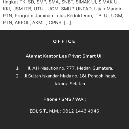
tingkat TK, SD, SMP, SMA, SNBT, SIMAK UI, SIMAK UI
KKI, USM ITB, UTUL UGM, SMUP UNPAD, Ujian Mandiri
PTN, Program Jaminan Lulus Kedokteran, ITB, UI, UGM,
PTN, AKPOL, AKMIL, CPNS, […]
OFFICE
Alamat Kantor Les Privat Smart UI :
Jl. AH Nasution no. 777, Medan, Sumatera.
Jl Sultan Iskandar Muda no. 18i, Pondok Indah,
Jakarta Selatan.
Phone / SMS / WA :
EDI, S.T., M.M. :
0812 1443 4946