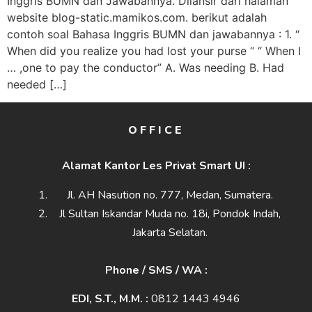
Inggris BUMN dan Jawabannya. Dilansir dari halaman
website blog-static.mamikos.com. berikut adalah
contoh soal Bahasa Inggris BUMN dan jawabannya : 1. “
When did you realize you had lost your purse “ “ When I
… ,one to pay the conductor” A. Was needing B. Had
needed […]
OFFICE
Alamat Kantor Les Privat Smart UI :
Jl. AH Nasution no. 777, Medan, Sumatera.
Jl Sultan Iskandar Muda no. 18i, Pondok Indah,
Jakarta Selatan.
Phone / SMS / WA :
EDI, S.T., M.M. :
0812 1443 4946